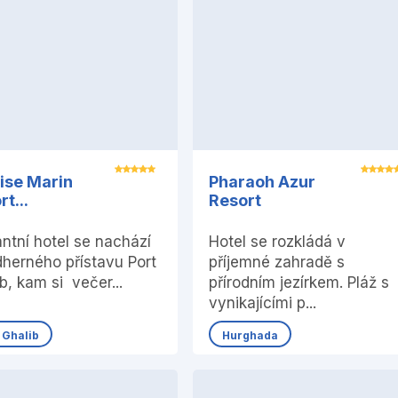
ise Marin
Pharaoh Azur
t...
Resort
ntní hotel se nachází
Hotel se rozkládá v
dherného přístavu Port
příjemné zahradě s
b, kam si večer...
přírodním jezírkem. Pláž s
vynikajícími p...
 Ghalib
Hurghada