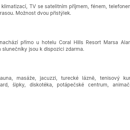
 klimatizací, TV se satelitním příjmem, fénem, telefone
rasou. Možnost dvou přistýlek.
nachází přímo u hotelu Coral Hills Resort Marsa Ala
slunečníky jsou k dispozici zdarma.
auna, masáže, jacuzzi, turecké lázně, tenisový kur
illiard, šipky, diskotéka, potápečské centrum, animač