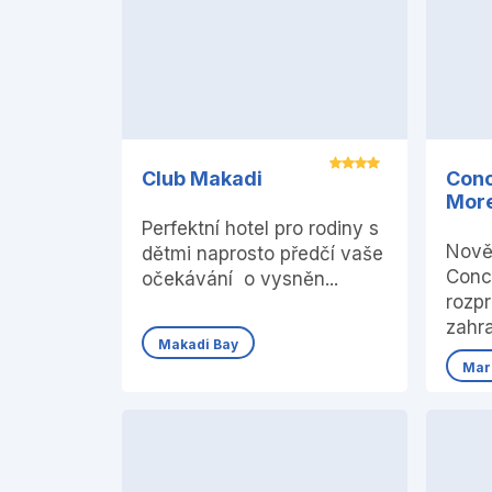
Club Makadi
Con
Mor
Perfektní hotel pro rodiny s
Nově
dětmi naprosto předčí vaše
Conc
očekávání o vysněn...
rozpr
zahra
Makadi Bay
Mar