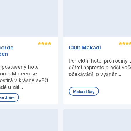
corde
Club Makadi
een
Perfektní hotel pro rodiny 
 postavený hotel
dětmi naprosto předčí vaš
orde Moreen se
očekávání o vysněn...
ostírá v krásné svěží
dě u zál...
Makadi Bay
sa Alam