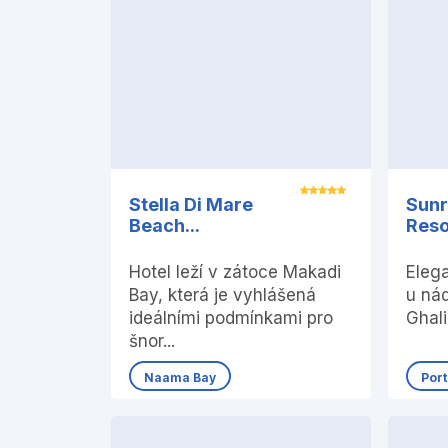
Stella Di Mare
Sunr
Beach...
Resor
Hotel leží v zátoce Makadi
Elega
Bay, která je vyhlášená
u ná
ideálními podmínkami pro
Ghali
šnor...
Naama Bay
Port