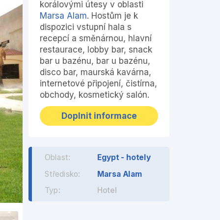
korálovými útesy v oblasti
Marsa Alam
. Hostům je k
dispozici vstupní hala s
recepcí a směnárnou, hlavní
restaurace, lobby bar, snack
bar u bazénu, bar u bazénu,
disco bar, maurská kavárna,
internetové připojení, čistírna,
obchody, kosmetický salón.
Doplnit informace
Oblast:
Egypt - hotely
Středisko:
Marsa Alam
Typ:
Hotel