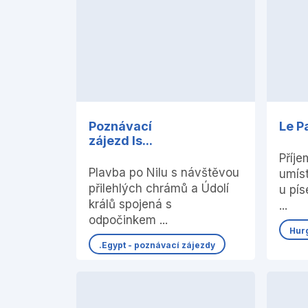
Poznávací
Le P
zájezd Is...
Příje
Plavba po Nilu s návštěvou
umís
přilehlých chrámů a Údolí
u pís
králů spojená s
...
odpočinkem ...
Hur
.Egypt - poznávací zájezdy