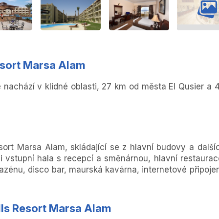
Resort Marsa Alam
e nachází v klidné oblasti, 27 km od města El Qusier a 
ort Marsa Alam, skládající se z hlavní budovy a další
ci vstupní hala s recepcí a směnárnou, hlavní restaurac
azénu, disco bar, maurská kavárna, internetové připojen
ills Resort Marsa Alam