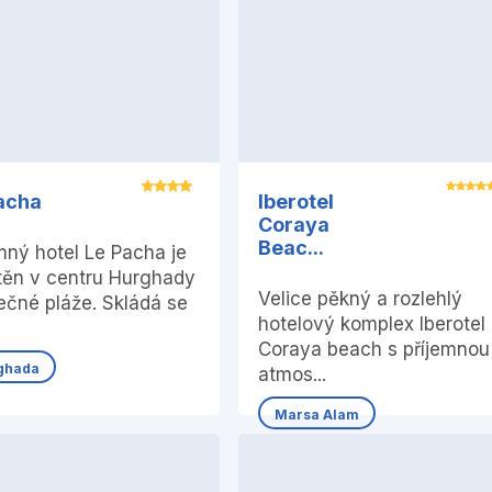
acha
Iberotel
Coraya
Beac...
mný hotel Le Pacha je
těn v centru Hurghady
Velice pěkný a rozlehlý
ečné pláže. Skládá se
hotelový komplex Iberotel
Coraya beach s příjemnou
ghada
atmos...
Marsa Alam