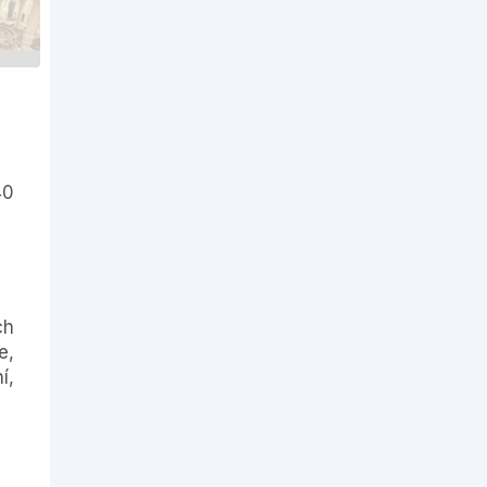
40
ch
e,
í,