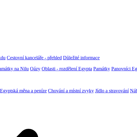
zdu
Cestovní kanceláře - přehled
Důležité informace
amátky na Nilu
Oázy
Oblasti - rozdělení Egypta
Památky
Panovníci Eg
Egyptská měna a peníze
Chování a místní zvyky
Jídlo a stravování
Náb