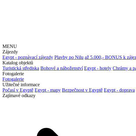
MENU
Zájezdy
Egypt - poznávací zájezdy
Plavby po Nilu
až 5.000,- BONUS k záje
Katalog objektů
Turistická střediska
Bohové a náboženství
Egypt - hotely
Chrámy a p
Fotogalerie
Fotogalerie
Užitečné informace
Počasí v Egyptě
Egypt - mapy
Bezpečnost v Egyptě
Egypt - doprava
Zajímavé odkazy