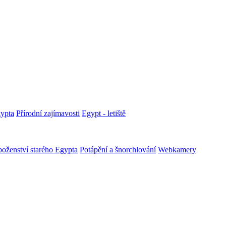
ypta
Přírodní zajímavosti
Egypt - letiště
oženství starého Egypta
Potápění a šnorchlování
Webkamery