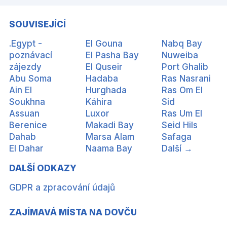
SOUVISEJÍCÍ
.Egypt -
El Gouna
Nabq Bay
poznávací
El Pasha Bay
Nuweiba
zájezdy
El Quseir
Port Ghalib
Abu Soma
Hadaba
Ras Nasrani
Ain El
Hurghada
Ras Om El
Soukhna
Káhira
Sid
Assuan
Luxor
Ras Um El
Berenice
Makadi Bay
Seid Hils
Dahab
Marsa Alam
Safaga
El Dahar
Naama Bay
Další →
DALŠÍ ODKAZY
GDPR a zpracování údajů
ZAJÍMAVÁ MÍSTA NA DOVČU