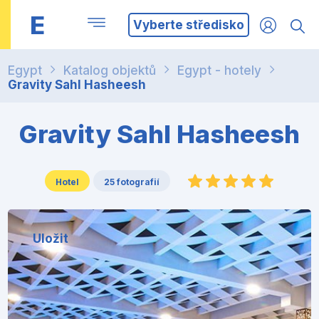
E
Vyberte středisko
Egypt
Katalog objektů
Egypt - hotely
Gravity Sahl Hasheesh
Gravity Sahl Hasheesh
Hotel
25 fotografií
Uložit