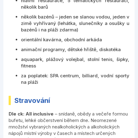
hlavní restaurace, 5 tematických restaurací,
několik barů
několik bazénů – jeden se slanou vodou, jeden v
zimě vyhřívaný (lehátka, slunečníky a osušky u
bazénů i na pláži zdarma)
orientální kavárna, obchodní arkáda
animační programy, dětské hřiště, diskotéka
aquapark, plážový volejbal, stolní tenis, šipky,
fitness
za poplatek: SPA centrum, billiard, vodní sporty
na pláži
Stravování
Dle ck: All inclusive
– snídaně, obědy a večeře formou
bufetu, lehké občerstvení během dne. Neomezené
množství vybraných nealkoholických a alkoholických
nápojů místní výroby v časech a místech určených