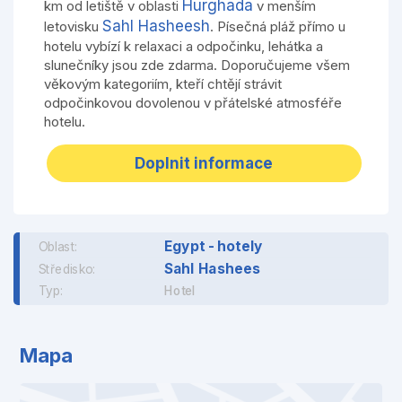
Hurghada
km od letiště v oblasti
v menším
Sahl Hasheesh
letovisku
. Písečná pláž přímo u
hotelu vybízí k relaxaci a odpočinku, lehátka a
slunečníky jsou zde zdarma. Doporučujeme všem
věkovým kategoriím, kteří chtějí strávit
odpočinkovou dovolenou v přátelské atmosféře
hotelu.
Doplnit informace
Egypt - hotely
Oblast:
Sahl Hashees
Středisko:
Typ:
Hotel
Mapa