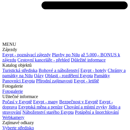
MENU
Zájezdy
Egypt - poznávací zájezdy
Plavby po Nilu
až 5.000,- BONUS k
zájezdu
Cestovní kanceláře - přehled
Důležité informace
Katalog objektů
Turistická střediska
Bohové a náboženství
Egypt - hotely
Chrámy a
památky na Nilu
Oázy
Oblasti - rozdělení Egypta
Památky
Panovníci Egypta
Přírodní zajímavosti
Egypt - letiště
Fotogalerie
Fotogalerie
Užitečné informace
Počasí v Egyptě
Egypt - mapy
Bezpečnost v Egyptě
Egypt -
doprava
Egyptská měna a peníze
Chování a místní zvyky
Jídlo a
stravování
Náboženství starého Egypta
Potápění a šnorchlování
Webkamery
Zajímavé odkazy
Vyberte středisko