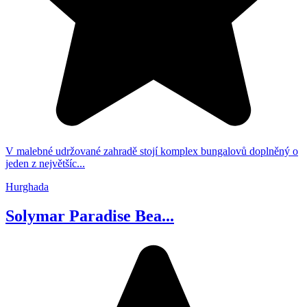
V malebné udržované zahradě stojí komplex bungalovů doplněný o
jeden z největšíc...
Hurghada
Solymar Paradise Bea...