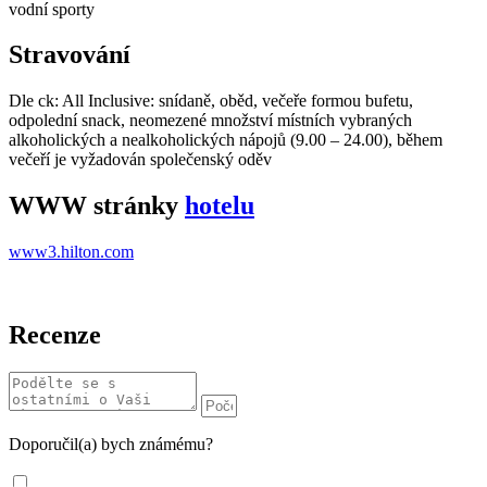
vodní sporty
Stravování
Dle ck: All Inclusive: snídaně, oběd, večeře formou bufetu,
odpolední snack, neomezené množství místních vybraných
alkoholických a nealkoholických nápojů (9.00 – 24.00), během
večeří je vyžadován společenský oděv
WWW stránky
hotelu
www3.hilton.com
Recenze
Doporučil(a) bych známému?