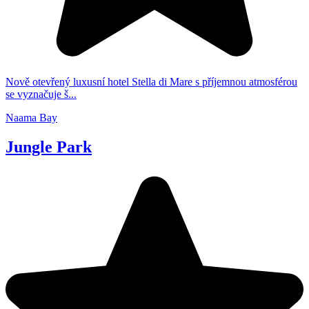
Nově otevřený luxusní hotel Stella di Mare s příjemnou atmosférou
se vyznačuje š...
Naama Bay
Jungle Park