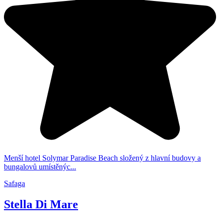
Menší hotel Solymar Paradise Beach složený z hlavní budovy a
bungalovů umístěnýc...
Safaga
Stella Di Mare