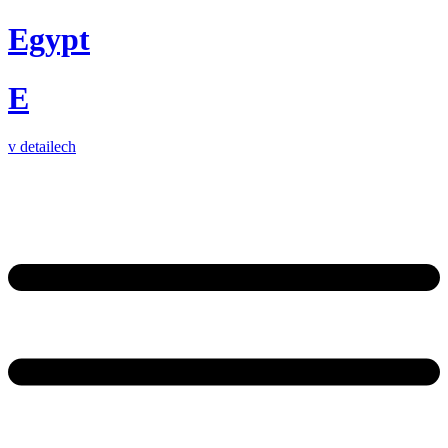
Egypt
E
v detailech