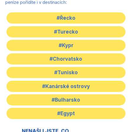
peníze pořídíte i v destinacích:
#Řecko
#Turecko
#Kypr
#Chorvatsko
#Tunisko
#Kanárské ostrovy
#Bulharsko
#Egypt
NENAŠLI JSTE, CO