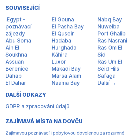
SOUVISEJÍCÍ
.Egypt -
El Gouna
Nabq Bay
poznávací
El Pasha Bay
Nuweiba
zájezdy
El Quseir
Port Ghalib
Abu Soma
Hadaba
Ras Nasrani
Ain El
Hurghada
Ras Om El
Soukhna
Káhira
Sid
Assuan
Luxor
Ras Um El
Berenice
Makadi Bay
Seid Hils
Dahab
Marsa Alam
Safaga
El Dahar
Naama Bay
Další →
DALŠÍ ODKAZY
GDPR a zpracování údajů
ZAJÍMAVÁ MÍSTA NA DOVČU
Zajímavou poznávací i pobytovou dovolenou za rozumné