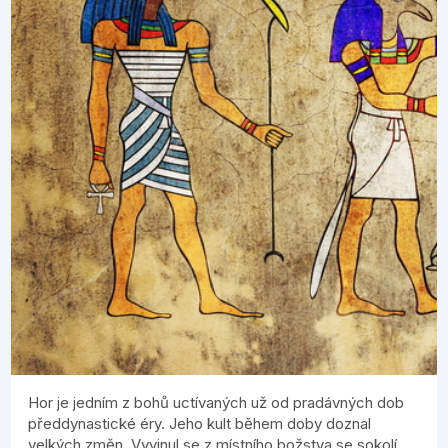
Hor je jedním z bohů uctívaných už od pradávných dob
předdynastické éry. Jeho kult během doby doznal
velkých změn. Vyvinul se z místního božstva se sokolí