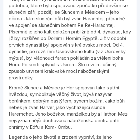
podobou, které bylo spojováno zpočátku především se
sluneční září, později se Sluncem a Měsícem – jeho
očima. Jako sluneční bůh byl zván Harachtej, případně
ve spojení se slunečním bohem Re Re-Harachtej.
Písemně je jeho kult doložen přibližně od 4. dynastie, kdy
již byl rozšířen po Dolním i Horním Egyptě. Již v období
prvních dynastií byl spojován s královskou mocí. Od 4.
dynastie, po rozšíření Usirovského kultu (viz Usirovský
mýtus), byl vládnoucí faraon pokládán za vtělení boha
Hora. Po smrti splynul s Usirem. Šlo o velmi účinný
způsob utvrzení královské moci náboženskými
prostředky.
Kromě Slunce a Měsíce je Hor spojován také s jitřní
hvězdou, symbolizuje věčný život, bývá nazýván
beránkem, dobrým pastýřem, synem božím. Jako bůh
nebes je zván Harver, jako vycházející slunce
Haremchet. Jeho božskou manželkou byla Hathor. Mezi
nejvýznamnější dochovaná náboženská centra patří
chrámy v Edfu a Kom- Ombu.
Legenda o jeho životě a zrození vypráví, že jeho