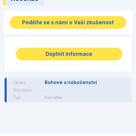
Podělte se s námi o Vaši zkušenost
Doplnit informace
Bohové a náboženství
Oblast:
Středisko:
Typ:
Památka