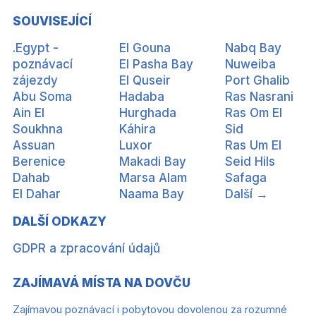
SOUVISEJÍCÍ
.Egypt -
El Gouna
Nabq Bay
poznávací
El Pasha Bay
Nuweiba
zájezdy
El Quseir
Port Ghalib
Abu Soma
Hadaba
Ras Nasrani
Ain El
Hurghada
Ras Om El
Soukhna
Káhira
Sid
Assuan
Luxor
Ras Um El
Berenice
Makadi Bay
Seid Hils
Dahab
Marsa Alam
Safaga
El Dahar
Naama Bay
Další →
DALŠÍ ODKAZY
GDPR a zpracování údajů
ZAJÍMAVÁ MÍSTA NA DOVČU
Zajímavou poznávací i pobytovou dovolenou za rozumné