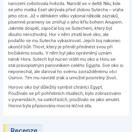
narození zvěstovala hvězda. Narodil se v deltě Nilu, kde
se jeho matka Eset ukrývala před zlobou Sutecha – vraha
jeho otce. Již v dětském věku vykonal několik zázraků,
písemné prameny se zmiňují o jeho křtu bohem Anupem.
Jakmile dospěl, započal boj se Sutechem, který byl
dlouho nerozhodný. Hor v něm ztratil levé oko, ale
podařilo se mu Sutecha vykastrovat. Jejich boj nakonec
ukončil bůh Thovt, který je přiměl přednést svou při
božskému soudu. V něm byl jako oprávněný uznám
nárok Hora. Sutech byl nucen vrátit mu oko a Horu se
stal právoplatným panovníkem celého Egypta. Své oko si
neponechal, ale daroval ho svému zavražděnému otci
Usirovi. Tím mu navrátil zrak a umožnil posmrtný život.
Horovo oko byl důležitý symbol chránící Egypt.
Používalo se při pohřebních rituálech, bylo zobrazováno
v pyramidách, na sarkofázích, používalo se jako amulet.
Horovi byla připisována mocná léčivá síla.
Recenze