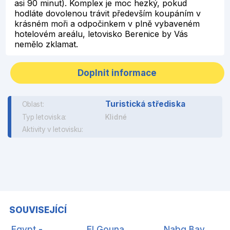
asi 90 minut). Komplex je moc hezký, pokud
hodláte dovolenou trávit především koupáním v
krásném moři a odpočinkem v plně vybaveném
hotelovém areálu, letovisko Berenice by Vás
nemělo zklamat.
Doplnit informace
Turistická střediska
Oblast:
Typ letoviska:
Klidné
Aktivity v letovisku:
SOUVISEJÍCÍ
.Egypt -
El Gouna
Nabq Bay