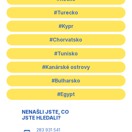
#Turecko
#Kypr
#Chorvatsko
#Tunisko
#Kanárské ostrovy
#Bulharsko
#Egypt
NENAŠLI JSTE, CO
JSTE HLEDALI?
283 931 541