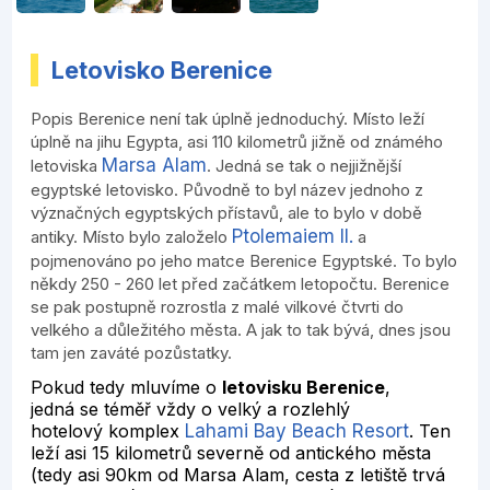
Letovisko Berenice
Popis Berenice není tak úplně jednoduchý. Místo leží
úplně na jihu Egypta, asi 110 kilometrů jižně od známého
Marsa Alam
letoviska
. Jedná se tak o nejjižnější
egyptské letovisko. Původně to byl název jednoho z
význačných egyptských přístavů, ale to bylo v době
Ptolemaiem II.
antiky. Místo bylo založelo
a
pojmenováno po jeho matce Berenice Egyptské. To bylo
někdy 250 - 260 let před začátkem letopočtu. Berenice
se pak postupně rozrostla z malé vilkové čtvrti do
velkého a důležitého města. A jak to tak bývá, dnes jsou
tam jen zaváté pozůstatky.
Pokud tedy mluvíme o
letovisku Berenice
,
jedná se téměř vždy o velký a rozlehlý
hotelový komplex
Lahami Bay Beach Resort
. Ten
leží asi 15 kilometrů severně od antického města
(tedy asi 90km od Marsa Alam, cesta z letiště trvá