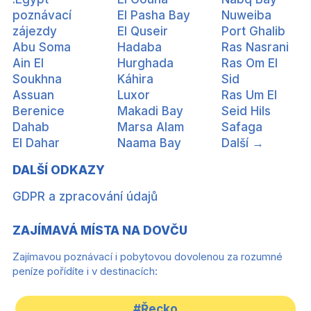
poznávací
El Pasha Bay
Nuweiba
zájezdy
El Quseir
Port Ghalib
Abu Soma
Hadaba
Ras Nasrani
Ain El
Hurghada
Ras Om El
Soukhna
Káhira
Sid
Assuan
Luxor
Ras Um El
Berenice
Makadi Bay
Seid Hils
Dahab
Marsa Alam
Safaga
El Dahar
Naama Bay
Další →
DALŠÍ ODKAZY
GDPR a zpracování údajů
ZAJÍMAVÁ MÍSTA NA DOVČU
Zajímavou poznávací i pobytovou dovolenou za rozumné
peníze pořídíte i v destinacích:
#Řecko