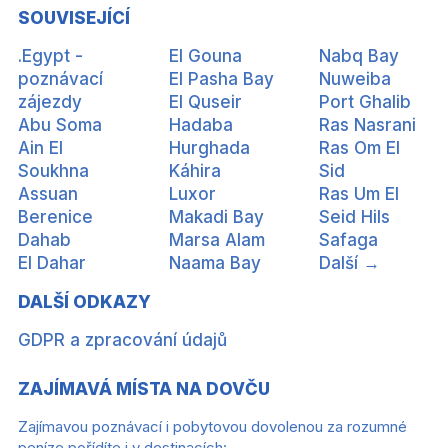
SOUVISEJÍCÍ
.Egypt -
El Gouna
Nabq Bay
poznávací
El Pasha Bay
Nuweiba
zájezdy
El Quseir
Port Ghalib
Abu Soma
Hadaba
Ras Nasrani
Ain El
Hurghada
Ras Om El
Soukhna
Káhira
Sid
Assuan
Luxor
Ras Um El
Berenice
Makadi Bay
Seid Hils
Dahab
Marsa Alam
Safaga
El Dahar
Naama Bay
Další →
DALŠÍ ODKAZY
GDPR a zpracování údajů
ZAJÍMAVÁ MÍSTA NA DOVČU
Zajímavou poznávací i pobytovou dovolenou za rozumné
peníze pořídíte i v destinacích: