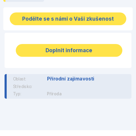
Podělte se s námi o Vaši zkušenost
Doplnit informace
Přírodní zajímavosti
Oblast:
Středisko:
Typ:
Příroda