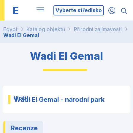
E
Vyberte středisko
Egypt
Katalog objektů
Přírodní zajímavosti
Wadi El Gemal
Wadi El Gemal
Uložit
Wadi El Gemal - národní park
Recenze