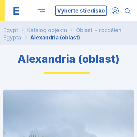
E
Vyberte středisko
Egypt
Katalog objektů
Oblasti - rozdělení
Egypta
Alexandria (oblast)
Alexandria (oblast)