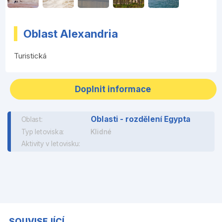
Oblast Alexandria
Turistická
Doplnit informace
Oblasti - rozdělení Egypta
Oblast:
Typ letoviska:
Klidné
Aktivity v letovisku:
SOUVISEJÍCÍ