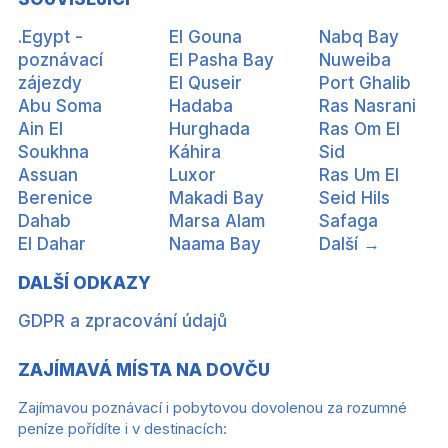
.Egypt -
El Gouna
Nabq Bay
poznávací
El Pasha Bay
Nuweiba
zájezdy
El Quseir
Port Ghalib
Abu Soma
Hadaba
Ras Nasrani
Ain El
Hurghada
Ras Om El
Soukhna
Káhira
Sid
Assuan
Luxor
Ras Um El
Berenice
Makadi Bay
Seid Hils
Dahab
Marsa Alam
Safaga
El Dahar
Naama Bay
Další →
DALŠÍ ODKAZY
GDPR a zpracování údajů
ZAJÍMAVÁ MÍSTA NA DOVČU
Zajímavou poznávací i pobytovou dovolenou za rozumné
peníze pořídíte i v destinacích: