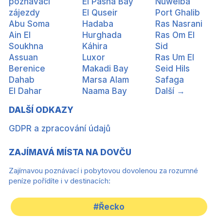
poznávací
El Pasha Bay
Nuweiba
zájezdy
El Quseir
Port Ghalib
Abu Soma
Hadaba
Ras Nasrani
Ain El
Hurghada
Ras Om El
Soukhna
Káhira
Sid
Assuan
Luxor
Ras Um El
Berenice
Makadi Bay
Seid Hils
Dahab
Marsa Alam
Safaga
El Dahar
Naama Bay
Další →
DALŠÍ ODKAZY
GDPR a zpracování údajů
ZAJÍMAVÁ MÍSTA NA DOVČU
Zajímavou poznávací i pobytovou dovolenou za rozumné
peníze pořídíte i v destinacích:
#Řecko