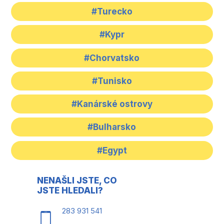
#Turecko
#Kypr
#Chorvatsko
#Tunisko
#Kanárské ostrovy
#Bulharsko
#Egypt
NENAŠLI JSTE, CO
JSTE HLEDALI?
283 931 541