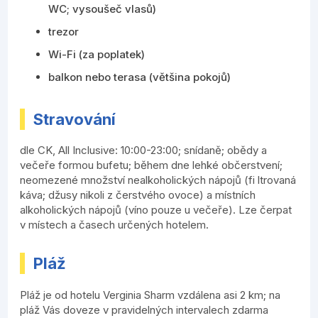
WC; vysoušeč vlasů)
trezor
Wi-Fi (za poplatek)
balkon nebo terasa (většina pokojů)
Stravování
dle CK, All Inclusive: 10:00-23:00; snídaně; obědy a
večeře formou bufetu; během dne lehké občerstvení;
neomezené množství nealkoholických nápojů (fi ltrovaná
káva; džusy nikoli z čerstvého ovoce) a místních
alkoholických nápojů (víno pouze u večeře). Lze čerpat
v místech a časech určených hotelem.
Pláž
Pláž je od hotelu Verginia Sharm vzdálena asi 2 km; na
pláž Vás doveze v pravidelných intervalech zdarma