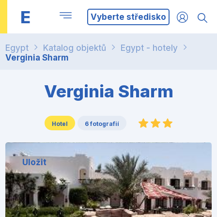
E
Vyberte středisko
Egypt
Katalog objektů
Egypt - hotely
Verginia Sharm
Verginia Sharm
Hotel
6 fotografií
Uložit