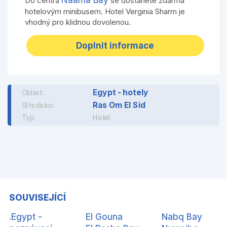
Naama Bay
Do centra
se dostanete zdarma
hotelovým minibusem. Hotel Verginia Sharm je
vhodný pro klidnou dovolenou.
Doplnit informace
Egypt - hotely
Oblast:
Ras Om El Sid
Středisko:
Typ:
Hotel
SOUVISEJÍCÍ
.Egypt -
El Gouna
Nabq Bay