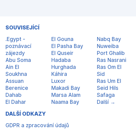
SOUVISEJÍCÍ
.Egypt -
El Gouna
Nabq Bay
poznávací
El Pasha Bay
Nuweiba
zájezdy
El Quseir
Port Ghalib
Abu Soma
Hadaba
Ras Nasrani
Ain El
Hurghada
Ras Om El
Soukhna
Káhira
Sid
Assuan
Luxor
Ras Um El
Berenice
Makadi Bay
Seid Hils
Dahab
Marsa Alam
Safaga
El Dahar
Naama Bay
Další →
DALŠÍ ODKAZY
GDPR a zpracování údajů