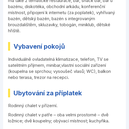
má také 2 tématické restaurace, bar, snack bar, bar u
bazénu, diskotéka, obchodní arkádu, konferenční
místnost, připojení k internetu (za poplatek), vyhřívaný
bazén, dětský bazén, bazén s integrovaným
brouzdalištěm, skluzavky, tobogán, miniklub, dětské
hřiště.
Vybavení pokojů
Individuálně ovladatelná klimatizace, telefon, TV se
satelitním příjmem, minibar,vlastní sociální zařízení
(koupelna se sprchou; vysoušeč vlasů; WC), balkon
nebo terasa, trezor na recepci.
Ubytování za příplatek
Rodinný chalet v přízemí.
Rodinný chalet v patře – oba velmi prostorné – dvě
ložnice; dvě koupelny; obývací místnost; kuchyňka.