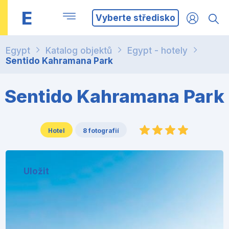
E
Vyberte středisko
Egypt
Katalog objektů
Egypt - hotely
Sentido Kahramana Park
Sentido Kahramana Park
Hotel
8 fotografií
Uložit